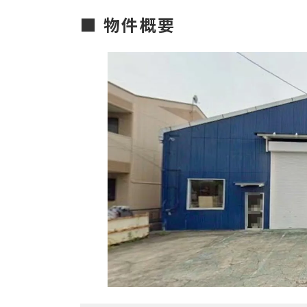
更
■ 物件概要
新
日
時
: