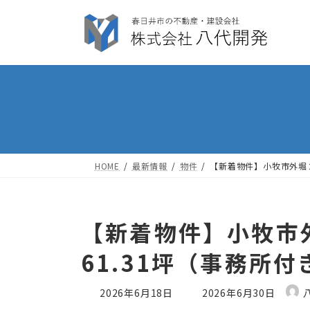
コ
ナ
ン
ビ
テ
ゲ
ン
ー
ツ
シ
へ
ョ
ス
ン
キ
に
ッ
移
HOME
最新情報
物件
【新着物件】小牧市外堀２
プ
動
【新着物件】小牧市
61.31坪（事務所
最
2026年6月18日
2026年6月30日
終