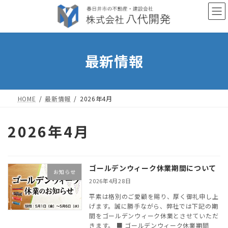
コ
ナ
ン
ビ
テ
ゲ
ン
ー
最新情報
ツ
シ
へ
ョ
ス
ン
キ
に
HOME
最新情報
2026年4月
ッ
移
プ
動
2026年4月
ゴールデンウィーク休業期間について
お知らせ
2026年4月28日
平素は格別のご愛顧を賜り、厚く御礼申し上
げます。誠に勝手ながら、弊社では下記の期
間をゴールデンウィーク休業とさせていただ
きます。 ■ ゴールデンウィーク休業期間