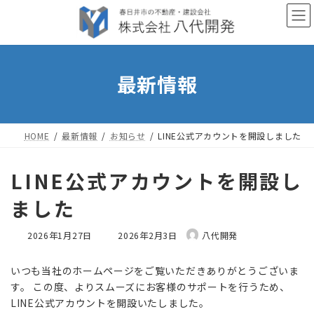
コ
ナ
ン
ビ
テ
ゲ
ン
ー
最新情報
ツ
シ
へ
ョ
ス
ン
キ
に
HOME
最新情報
お知らせ
LINE公式アカウントを開設しました
ッ
移
プ
動
LINE公式アカウントを開設し
ました
最
2026年1月27日
2026年2月3日
八代開発
終
更
いつも当社のホームページをご覧いただきありがとうございま
新
す。 この度、よりスムーズにお客様のサポートを行うため、
日
LINE公式アカウントを開設いたしました。
時