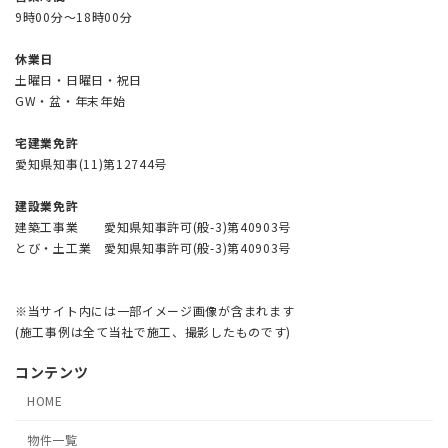
9時00分～18時00分
休業日
土曜日・日曜日・祝日
GW・盆・年末年始
宅建業免許
愛知県知事(11)第12744号
建設業免許
建築工事業 愛知県知事許可(般-3)第40903号
とび・土工業 愛知県知事許可(般-3)第40903号
※当サイト内には一部イメージ画像が含まれます
(施工事例は全て当社で施工、撮影したものです)
コンテンツ
HOME
物件一覧